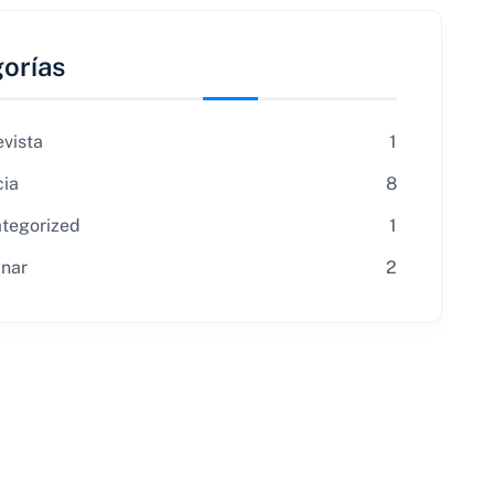
orías
evista
1
cia
8
tegorized
1
nar
2