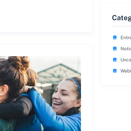
Categ
Entr
Noti
Unca
Webi