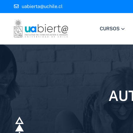
uabierta@uchile.cl
CURSOS
AU