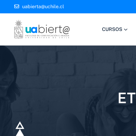
uabierta@uchile.cl
CURSOS
ET