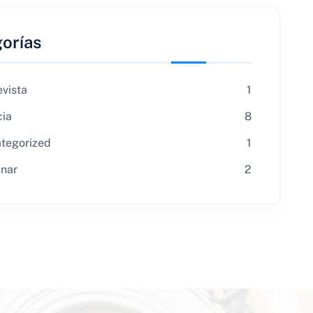
orías
evista
1
cia
8
tegorized
1
nar
2