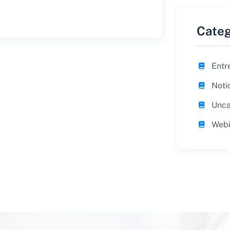
Categ
Entr
Noti
Unca
Webi