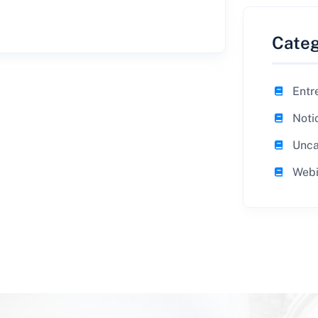
Categ
Entr
Noti
Unca
Webi