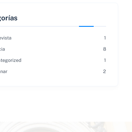
orías
evista
1
cia
8
tegorized
1
nar
2