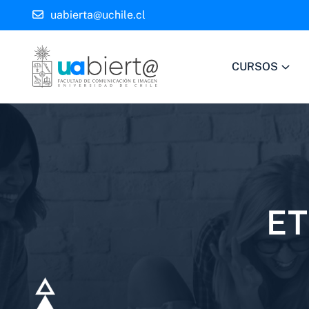
uabierta@uchile.cl
CURSOS
ET