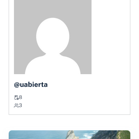
@uabierta
8
3