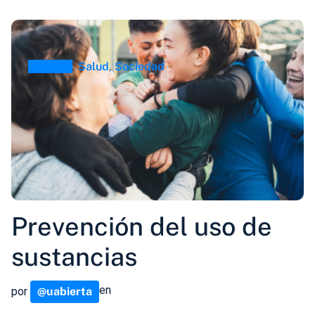
Ciencias
,
Salud
,
Sociedad
Prevención del uso de
sustancias
en
por
@uabierta